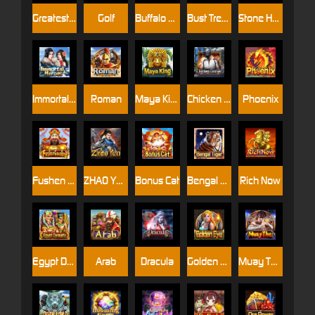
Greatest Circus
Golf
Buffalo Burst
Bust Treasury
Stone Hominid
Immortal Heroes
Roman
Maya King
Chicken Dinner
Phoenix
Fushen Coming
ZHAO YUN
Bonus Cat
Bengal Tiger
Rich Now
Egypt Dynasty
Arab
Dracula
Golden Eye
Muay Thai