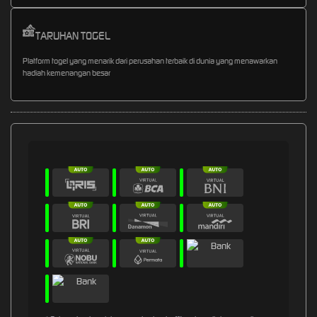
TARUHAN TOGEL
Platform togel yang menarik dari perusahan terbaik di dunia yang menawarkan
hadiah kemenangan besar