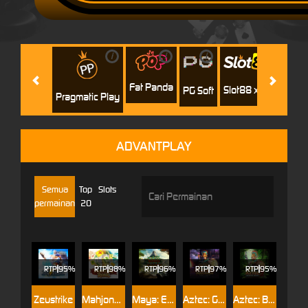
i
i
i
i
i
Facha
Fat Panda
Slot88 x PP
PG Soft
Pragmatic Play
ADVANTPLAY
Semua
Top
Slots
permainan
20
RTP
95%
RTP
98%
RTP
96%
RTP
97%
RTP
95%
Zeustrike
Mahjong Roar
Maya: Elemental Totem
Aztec: Gold Temple
Aztec: Bonus Hunt 2