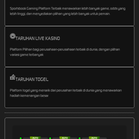
Sportsbook Gaming Platform Terbaik menawarkan lebih banyak game, odds yang
lebih tinggi, dan menyediakan pilihan yang lebih banyak untuk pemain.
TARUHAN LIVE KASINO
Platform Pilihan bagi perusahaan-perusahaan terbaik di dunia, dengan pilihan
variasi game terbanyak
TARUHAN TOGEL
Platform togel yang menarik dari perusahan terbaik di dunia yang menawarkan
hadiah kemenangan besar