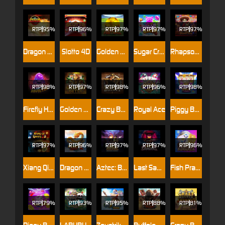
RTP
95%
RTP
96%
RTP
97%
RTP
97%
RTP
97%
Dragon Chi’s Quest
Slotto 4D
Golden Football
Sugar Crush
Rhapsody of Muertos
RTP
98%
RTP
97%
RTP
98%
RTP
96%
RTP
98%
Firefly Hunter
Golden Egypt
Crazy Bounty
Royal Ace
Piggy Bank Gold
RTP
97%
RTP
96%
RTP
97%
RTP
97%
RTP
96%
Xiang Qi Ways 2
Dragon Chi's Quest 2
Aztec: Bonus Hunt
Last Samurai
Fish Prawn Crab Bonanza
RTP
79%
RTP
93%
RTP
95%
RTP
88%
RTP
81%