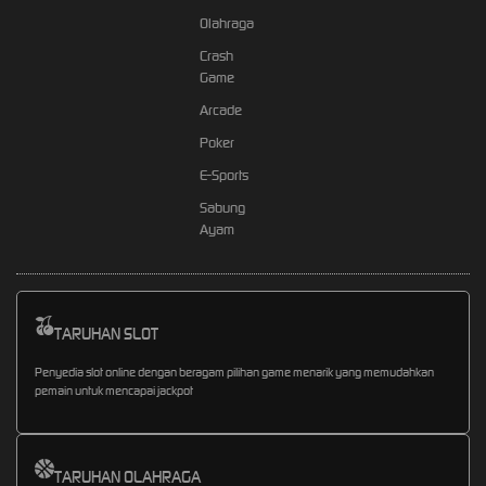
Olahraga
Crash
Game
Arcade
Poker
E-Sports
Sabung
Ayam
TARUHAN SLOT
Penyedia slot online dengan beragam pilihan game menarik yang memudahkan
pemain untuk mencapai jackpot
TARUHAN OLAHRAGA