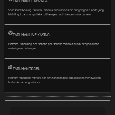
TARUHAN OLAHRAGA
Sportsbook Gaming Platform Terbaik menawarkan lebih banyak game, odds yang
lebih tinggi, dan menyediakan pilihan yang lebih banyak untuk pemain.
TARUHAN LIVE KASINO
Platform Pilihan bagi perusahaan-perusahaan terbaik di dunia, dengan pilihan
variasi game terbanyak
TARUHAN TOGEL
Platform togel yang menarik dari perusahan terbaik di dunia yang menawarkan
hadiah kemenangan besar