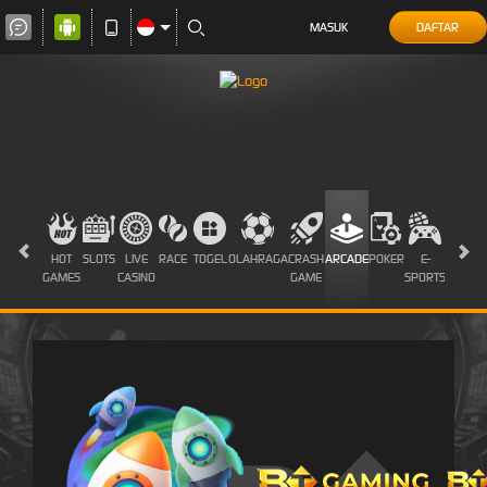
MASUK
DAFTAR
HOT
SLOTS
LIVE
RACE
TOGEL
OLAHRAGA
CRASH
ARCADE
POKER
E-
SABUN
GAMES
CASINO
GAME
SPORTS
AYAM