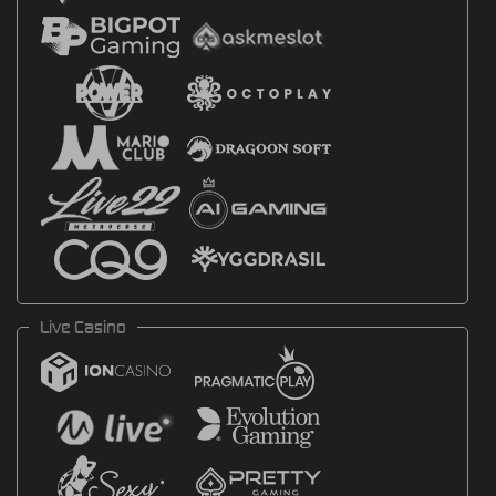
Live Casino