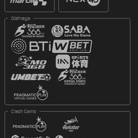
Olahraga
Crash Game