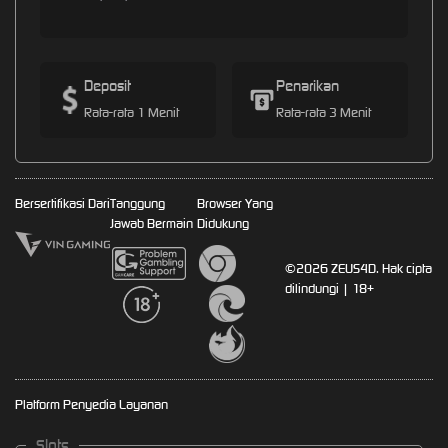
Deposit
Penarikan
Rata-rata 1 Menit
Rata-rata 3 Menit
Bersertifikasi Dari
Tanggung
Browser Yang
Jawab Bermain
Didukung
©2026 ZEUS4D. Hak cipta
dilindungi | 18+
Platform Penyedia Layanan
Slots