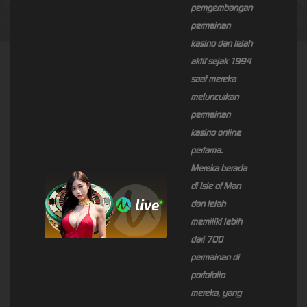
pemgembangan
permainan
kasino dan telah
aktif sejak 1994
saat mereka
meluncurkan
permainan
kasino online
pertama.
Mereka berada
di Isle of Man
dan telah
memiliki lebih
dari 700
permainan di
portofolio
mereka, yang