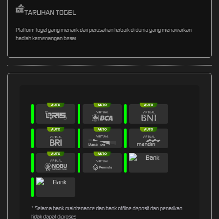
TARUHAN TOGEL
Platform togel yang menarik dari perusahan terbaik di dunia yang menawarkan
hadiah kemenangan besar
* Selama bank maintenance dan bank offline deposit dan penarikan
tidak dapat diproses