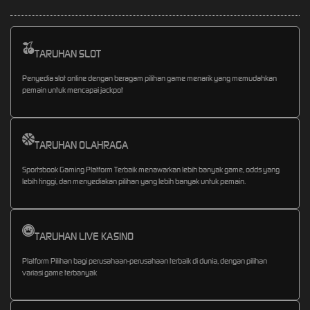
TARUHAN SLOT
Penyedia slot online dengan beragam pilihan game menarik yang memudahkan
pemain untuk mencapai jackpot
TARUHAN OLAHRAGA
Sportsbook Gaming Platform Terbaik menawarkan lebih banyak game, odds yang
lebih tinggi, dan menyediakan pilihan yang lebih banyak untuk pemain.
TARUHAN LIVE KASINO
Platform Pilihan bagi perusahaan-perusahaan terbaik di dunia, dengan pilihan
variasi game terbanyak