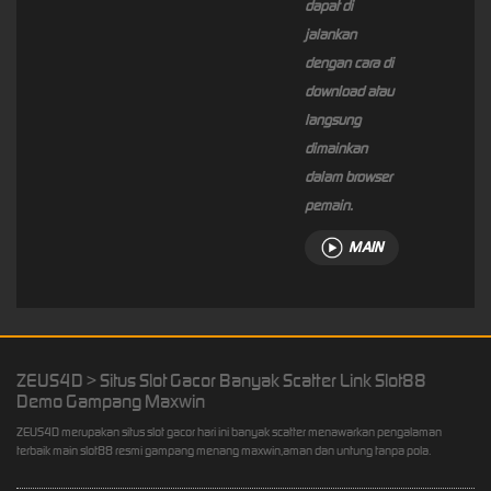
dapat di
jalankan
dengan cara di
download atau
langsung
dimainkan
dalam browser
pemain.
MAIN
ZEUS4D > Situs Slot Gacor Banyak Scatter Link Slot88
Demo Gampang Maxwin
ZEUS4D merupakan situs slot gacor hari ini banyak scatter menawarkan pengalaman
terbaik main slot88 resmi gampang menang maxwin,aman dan untung tanpa pola.