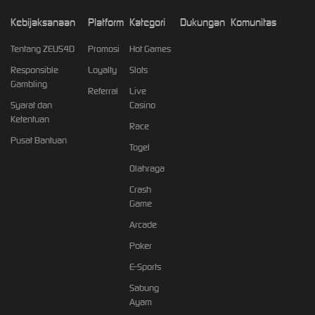
Kebijaksanaan
Platform
Kategori
Dukungan
Komunitas
Tentang ZEUS4D
Promosi
Hot Games
Responsible
Loyalty
Slots
Gambling
Referral
Live
Syarat dan
Casino
Ketentuan
Race
Pusat Bantuan
Togel
Olahraga
Crash
Game
Arcade
Poker
E-Sports
Sabung
Ayam